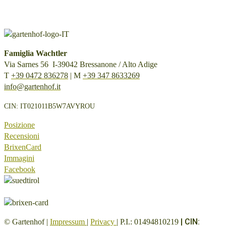
Famiglia Wachtler
Via Sarnes 56 I-39042 Bressanone / Alto Adige
T
+39 0472 836278
| M
+39 347 8633269
info@gartenhof.it
CIN: IT021011B5W7AVYROU
Posizione
Recensioni
BrixenCard
Immagini
Facebook
|
CIN:
© Gartenhof |
Impressum
|
Privacy
| P.I.: 01494810219