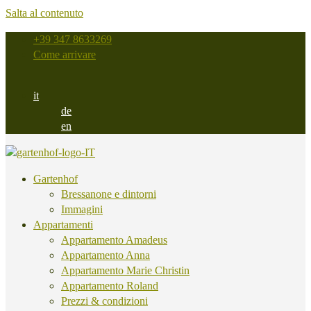
Salta al contenuto
+39 347 8633269
Come arrivare
it
de
en
Gartenhof
Bressanone e dintorni
Immagini
Appartamenti
Appartamento Amadeus
Appartamento Anna
Appartamento Marie Christin
Appartamento Roland
Prezzi & condizioni