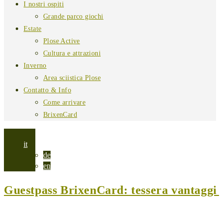
I nostri ospiti
Grande parco giochi
Estate
Plose Active
Cultura e attrazioni
Inverno
Area sciistica Plose
Contatto & Info
Come arrivare
BrixenCard
it
de
en
Guestpass BrixenCard: tessera vantaggi p