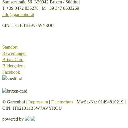
Sarnserstraße 56 I-39042 Brixen / Südtirol
T
+39 0472 836278
| M
+39 347 8633269
info@gartenhof.it
CIN: IT021011B5W7AVYROU
Standort
Bewertungen
BrixenCard
Bildergalerie
Facebook
|
© Gartenhof |
Impressum
|
Datenschutz
| MwSt.-Nr.: 01494810219
CIN: IT021011B5W7AVYROU
powered by